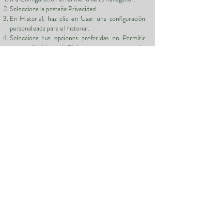
Selecciona la pestaña Privacidad.
En Historial, haz clic en Usar una configuración
personalizada para el historial.
Selecciona tus opciones preferidas en Permitir
cookies de sitios web. Si deseas evitar que todas las
cookies se almacenen, desactiva la casilla Aceptar
cookies de sitios web.
Cierra la ventana. Cualquier cambio que hayas
hecho se guardará automáticamente.
Gestión de cookies en Internet Explorer:
Cómo eliminar cookies:
Ir a Herramientas (icono de rueda dentada) en el
menú de tu navegador.
Haz clic en Propiedades de Internet.
En la pestaña General - Historial de navegación,
haz clic en Eliminar.
Asegúrate de marcar la opción Cookies y datos de
sitios web.
Haz clic en Eliminar.
Haz clic en OK.
Cómo evitar que las cookies se almacenen en su