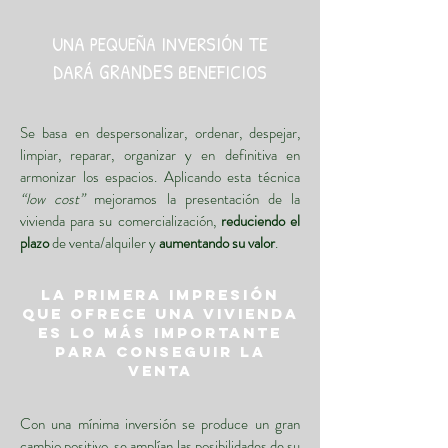
UNA
INVERSIÓN TE
PEQUEÑA
GRANDES
DARÁ
BENEFICIOS
Se basa en despersonalizar, ordenar, despejar,
limpiar, reparar, organizar y en definitiva en
armonizar los espacios. Aplicando esta técnica
“low cost”
mejoramos la presentación de la
vivienda para su comercialización,
reduciendo el
plazo
de venta/alquiler y
aumentando su valor
.
La
primera impresión
que ofrece una vivienda
es lo más importante
para conseguir la
venta
Con una mínima inversión se produce un gran
cambio positivo, se amplían las posibilidades de su